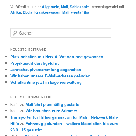
Veröffentlicht unter
Allgemein
,
Mali
,
Schicksale
|
Verschlagwortet mit
Afrika
,
Ebola
,
Krankenwagen
,
Mali
,
westafrika
S
u
c
h
NEUESTE BEITRÄGE
e
Platz schaffen mit Herz 6. Votingrunde gewonnen
n
Projektaudit durchgeführt
Jahreshauptversammlung abgehalten
Wir haben unsere E-Mail-Adresse geändert
Schulkantine jetzt in Eigenverwaltung
NEUESTE KOMMENTARE
kati1
zu
Malifahrt planmäßig gestartet
kati1
zu
Wir brauchen eure Stimme!
Transporter für Hilfsorganisation für Mali | Netzwerk Mali-
Hilfe
zu
Fahrzeug gefunden – weitere Materialien bis zum
23.01.15 gesucht