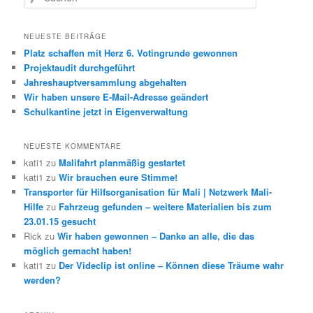
u
c
h
NEUESTE BEITRÄGE
e
Platz schaffen mit Herz 6. Votingrunde gewonnen
n
Projektaudit durchgeführt
Jahreshauptversammlung abgehalten
Wir haben unsere E-Mail-Adresse geändert
Schulkantine jetzt in Eigenverwaltung
NEUESTE KOMMENTARE
kati1
zu
Malifahrt planmäßig gestartet
kati1
zu
Wir brauchen eure Stimme!
Transporter für Hilfsorganisation für Mali | Netzwerk Mali-
Hilfe
zu
Fahrzeug gefunden – weitere Materialien bis zum
23.01.15 gesucht
Rick
zu
Wir haben gewonnen – Danke an alle, die das
möglich gemacht haben!
kati1
zu
Der Videclip ist online – Können diese Träume wahr
werden?