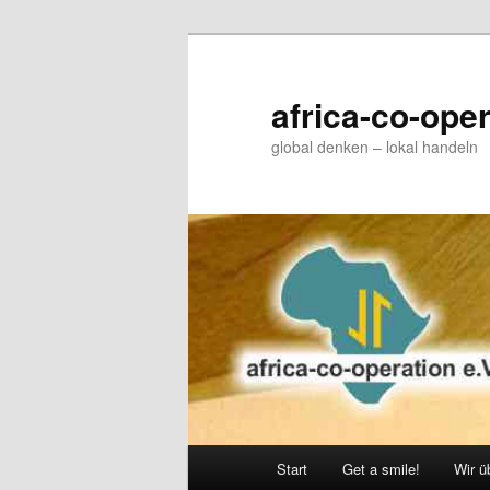
Zum
Zum
primären
sekundären
Inhalt
Inhalt
africa-co-oper
springen
springen
global denken – lokal handeln
Hauptmenü
Start
Get a smile!
Wir ü