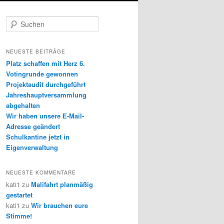
S
u
c
h
NEUESTE BEITRÄGE
e
Platz schaffen mit Herz 6.
n
Votingrunde gewonnen
Projektaudit durchgeführt
Jahreshauptversammlung
abgehalten
Wir haben unsere E-Mail-
Adresse geändert
Schulkantine jetzt in
Eigenverwaltung
NEUESTE KOMMENTARE
kati1
zu
Malifahrt planmäßig
gestartet
kati1
zu
Wir brauchen eure
Stimme!