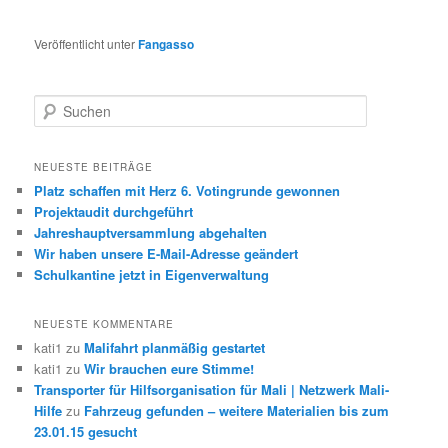
Veröffentlicht unter
Fangasso
S
u
c
h
NEUESTE BEITRÄGE
e
Platz schaffen mit Herz 6. Votingrunde gewonnen
n
Projektaudit durchgeführt
Jahreshauptversammlung abgehalten
Wir haben unsere E-Mail-Adresse geändert
Schulkantine jetzt in Eigenverwaltung
NEUESTE KOMMENTARE
kati1
zu
Malifahrt planmäßig gestartet
kati1
zu
Wir brauchen eure Stimme!
Transporter für Hilfsorganisation für Mali | Netzwerk Mali-
Hilfe
zu
Fahrzeug gefunden – weitere Materialien bis zum
23.01.15 gesucht