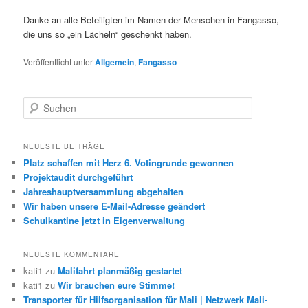
Danke an alle Beteiligten im Namen der Menschen in Fangasso,
die uns so „ein Lächeln“ geschenkt haben.
Veröffentlicht unter
Allgemein
,
Fangasso
S
u
c
h
NEUESTE BEITRÄGE
e
Platz schaffen mit Herz 6. Votingrunde gewonnen
n
Projektaudit durchgeführt
Jahreshauptversammlung abgehalten
Wir haben unsere E-Mail-Adresse geändert
Schulkantine jetzt in Eigenverwaltung
NEUESTE KOMMENTARE
kati1
zu
Malifahrt planmäßig gestartet
kati1
zu
Wir brauchen eure Stimme!
Transporter für Hilfsorganisation für Mali | Netzwerk Mali-