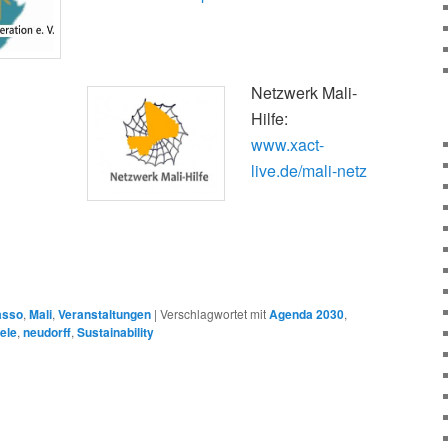
Netzwerk Mali-
Hilfe:
www.xact-
live.de/mali-netz
asso
,
Mali
,
Veranstaltungen
|
Verschlagwortet mit
Agenda 2030
,
ele
,
neudorff
,
Sustainability