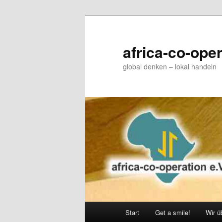
Zum
Zum
primären
sekundären
Inhalt
Inhalt
africa-co-oper
springen
springen
global denken – lokal handeln
Hauptmenü
Start
Get a smile!
Wir ü