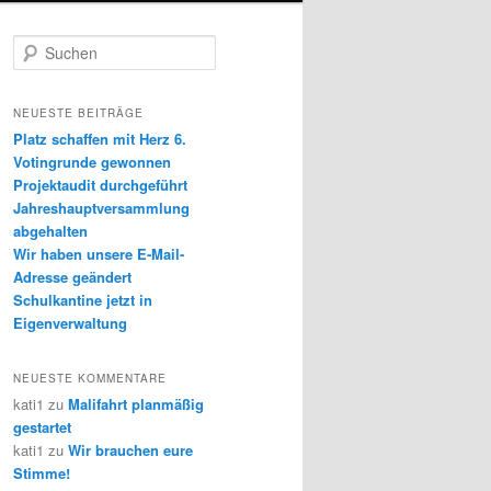
S
u
c
h
NEUESTE BEITRÄGE
e
Platz schaffen mit Herz 6.
n
Votingrunde gewonnen
Projektaudit durchgeführt
Jahreshauptversammlung
abgehalten
Wir haben unsere E-Mail-
Adresse geändert
Schulkantine jetzt in
Eigenverwaltung
NEUESTE KOMMENTARE
kati1
zu
Malifahrt planmäßig
gestartet
kati1
zu
Wir brauchen eure
Stimme!