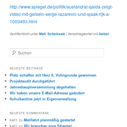
http://www.spiegel.de/politik/ausland/al-qaida-zeigt-
video-mit-geiseln-serge-lazarevic-und-sjaak-rijk-a-
1003493.html
Veröffentlicht unter
Mali
,
Schicksale
|
Verschlagwortet mit
Geisel
S
u
c
h
NEUESTE BEITRÄGE
e
Platz schaffen mit Herz 6. Votingrunde gewonnen
n
Projektaudit durchgeführt
Jahreshauptversammlung abgehalten
Wir haben unsere E-Mail-Adresse geändert
Schulkantine jetzt in Eigenverwaltung
NEUESTE KOMMENTARE
kati1
zu
Malifahrt planmäßig gestartet
kati1
zu
Wir brauchen eure Stimme!