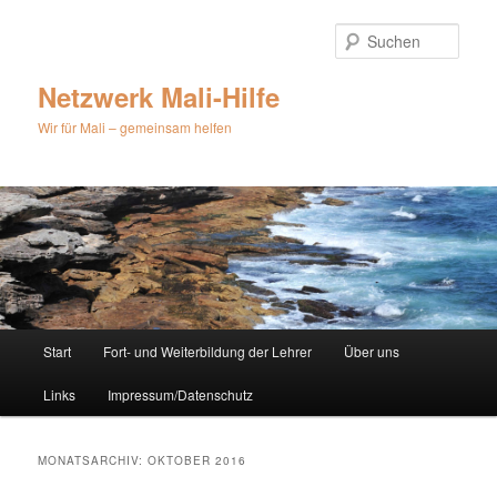
Zum
Zum
primären
sekundären
Such
Inhalt
Inhalt
springen
springen
Netzwerk Mali-Hilfe
Wir für Mali – gemeinsam helfen
Hauptmenü
Start
Fort- und Weiterbildung der Lehrer
Über uns
Links
Impressum/Datenschutz
MONATSARCHIV:
OKTOBER 2016