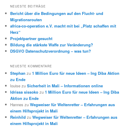
h
NEUESTE BEITRÄGE
e
Bericht über die Bedingungen auf den Flucht- und
n
Migrationsrouten
africa-co-operation e.V. macht mit bei „Platz schaffen mit
Herz“
Projektpartner gesucht
Bildung die stärkste Waffe zur Veränderung?
DSGVO Datenschutzverordnung – was tun?
NEUESTE KOMMENTARE
Stephan
zu
1 Million Euro für neue Ideen – Ing Diba Aktion
zu Ende
louise
zu
Sicherheit in Mali – Informationen online
Idrissa sissoko
zu
1 Million Euro für neue Ideen – Ing Diba
Aktion zu Ende
Hannes
zu
Wegweiser für Weltenretter – Erfahrungen aus
einem Hilfsprojekt in Mali
Reinhild
zu
Wegweiser für Weltenretter – Erfahrungen aus
einem Hilfsprojekt in Mali