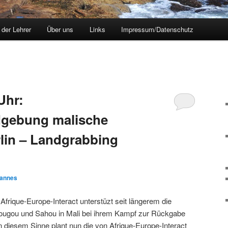
 der Lehrer
Über uns
Links
Impressum/Datenschutz
Uhr:
dgebung malische
rlin – Landgrabbing
annes
frique-Europe-Interact unterstüzt seit längerem die
gou und Sahou in Mali bei ihrem Kampf zur Rückgabe
n diesem Sinne plant nun die von Afrique-Europe-Interact