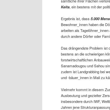
sämtliche ihrer Flächen verlore
Keita
, ein bestens mit der po
Ergebnis ist, dass
5.000 Mens
Bewohner_innen haben die Dörf
arbeiten als Tagelöhner_innen 
durch andere Dörfer oder Fam
Das drängendste Problem ist de
bestens an die schwierigen kl
forstwirtschaftlichen Anbauwe
Sanamadougou und Sahou sind be
zudem ist Landgrabbing bei we
und -bäuer_innen in Mali zu k
Vielmehr kommt in diesem Zu
Ausbeutung und gezielter Zer
insbesondere durch IWF, Weltb
Jahren jene Strukturanpassun