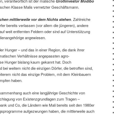
n, verantwortlich ist der malische
Großinvestor Modibo
litischen Klasse Malis vernetzter Geschäftsmann.
chen mittlerweile vor dem Nichts stehen
. Zahlreiche
er bereits verlassen (vor allem die jüngeren), andere
auf weit entfernten Feldern oder sind auf Unterstützung
ilienangehörige angewiesen.
r Hunger – und das in einer Region, die dank ihrer
imatischen Verhältnisse angepassten agro-
ise Hunger bislang kaum gekannt hat. Doch
i weitem nicht die einzigen Dörfer, die betroffen sind,
iterem nicht das einzige Problem, mit dem Kleinbauern
ämpfen haben.
sammenhang auch eine langjährige Geschichte von
schlagung von Existenzgrundlagen zum Tragen –
ank und Co, die Ländern wie Mali bereits seit den 1980er
gsprogramme aufgezwungen haben, die mittlerweile auch