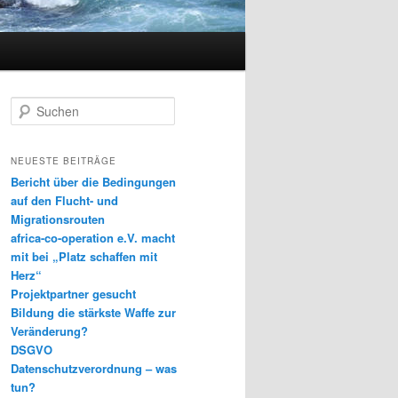
S
u
c
h
NEUESTE BEITRÄGE
e
Bericht über die Bedingungen
n
auf den Flucht- und
Migrationsrouten
africa-co-operation e.V. macht
mit bei „Platz schaffen mit
Herz“
Projektpartner gesucht
Bildung die stärkste Waffe zur
Veränderung?
DSGVO
Datenschutzverordnung – was
tun?