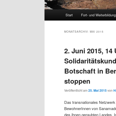
Hauptmenü
Start
Fort- und Weiterbildung
MONATSARCHIV:
MAI 2015
2. Juni 2015, 14 
Solidaritätskun
Botschaft in Be
stoppen
Veröffentlicht am
25. Mai 2015
von
H
Das transnationales Netzwerk A
BewohnerInnen von Sanamadou
des ihnen geraubten Landes. I