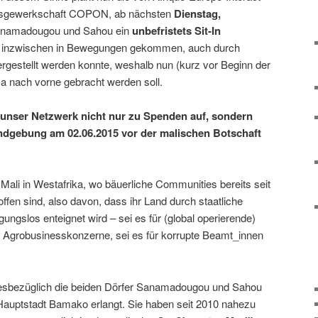
sisgewerkschaft COPON, ab nächsten
Dienstag,
anamadougou und Sahou ein
unbefristets Sit-In
st inzwischen in Bewegungen gekommen, auch durch
rgestellt werden konnte, weshalb nun (kurz vor Beginn der
 nach vorne gebracht werden soll.
 unser Netzwerk nicht nur zu Spenden auf, sondern
undgebung am 02.06.2015 vor der malischen Botschaft
t Mali in Westafrika, wo bäuerliche Communities bereits seit
fen sind, also davon, dass ihr Land durch staatliche
ungslos enteignet wird – sei es für (global operierende)
 Agrobusinesskonzerne, sei es für korrupte Beamt_innen
iesbezüglich die beiden Dörfer Sanamadougou und Sahou
 Hauptstadt Bamako erlangt. Sie haben seit 2010 nahezu