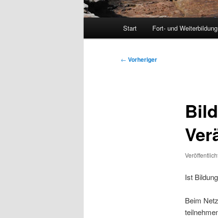
Hauptmenü
Start
Fort- und Weiterbildung
Beitragsnavigation
←
Vorheriger
Bil
Ver
Veröffentlic
Ist Bildun
Beim Netzw
teilnehme