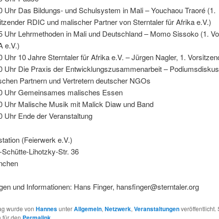
0 Uhr Das Bildungs- und Schulsystem in Mali – Youchaou Traoré (1.
itzender RDIC und malischer Partner von Sterntaler für Afrika e.V.)
5 Uhr Lehrmethoden in Mali und Deutschland – Momo Sissoko (1. Vo
 e.V.)
0 Uhr 10 Jahre Sterntaler für Afrika e.V. – Jürgen Nagler, 1. Vorsitzen
0 Uhr Die Praxis der Entwicklungszusammenarbeit – Podiumsdiskus
schen Partnern und Vertretern deutscher NGOs
0 Uhr Gemeinsames malisches Essen
0 Uhr Malische Musik mit Malick Diaw und Band
0 Uhr Ende der Veranstaltung
tation (Feierwerk e.V.)
Schütte-Lihotzky-Str. 36
nchen
en und Informationen: Hans Finger, hansfinger@sterntaler.org
rag wurde von
Hannes
unter
Allgemein
,
Netzwerk
,
Veranstaltungen
veröffentlicht.
 für den
Permalink
.