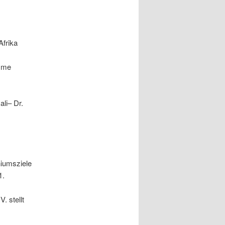
Afrika
 Mme
ali– Dr.
niumsziele
1.
. stellt