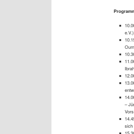
Programm
10.0
e.V.)
10.1
Oum
10.3
11.0
Ibra
12.0
13.0
entw
14.0
– Jü
Vors
14.4
sich
15.3