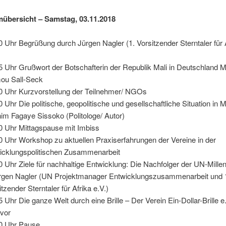
übersicht – Samstag, 03.11.2018
0 Uhr Begrüßung durch Jürgen Nagler (1. Vorsitzender Sterntaler für 
5 Uhr Grußwort der Botschafterin der Republik Mali in Deutschland
ou Sall-Seck
0 Uhr Kurzvorstellung der Teilnehmer/ NGOs
0 Uhr Die politische, geopolitische und gesellschaftliche Situation in M
him Fagaye Sissoko (Politologe/ Autor)
0 Uhr Mittagspause mit Imbiss
0 Uhr Workshop zu aktuellen Praxiserfahrungen der Vereine in der
icklungspolitischen Zusammenarbeit
0 Uhr Ziele für nachhaltige Entwicklung: Die Nachfolger der UN-Mille
rgen Nagler (UN Projektmanager Entwicklungszusammenarbeit und 
itzender Sterntaler für Afrika e.V.)
5 Uhr Die ganze Welt durch eine Brille – Der Verein Ein-Dollar-Brille e.V
 vor
0 Uhr Pause