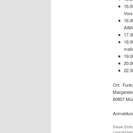
16.0
Vors
16.4
AIMA
17.3
18.0
mali
19.0
20.0
22.3
Ort: Funks
Margarete-
80807 Mü
Anmeldung
Dieser Eint
Lesezeichen