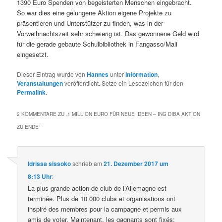
1390 Euro Spenden von begeisterten Menschen eingebracht.
So war dies eine gelungene Aktion eigene Projekte zu
präsentieren und Unterstützer zu finden, was in der
Vorweihnachtszeit sehr schwierig ist. Das gewonnene Geld wird
für die gerade gebaute Schulbibliothek in Fangasso/Mali
eingesetzt.
Dieser Eintrag wurde von
Hannes
unter
Information
,
Veranstaltungen
veröffentlicht. Setze ein Lesezeichen für den
Permalink
.
2 KOMMENTARE ZU „
1 MILLION EURO FÜR NEUE IDEEN – ING DIBA AKTION
ZU ENDE
“
Idrissa sissoko
schrieb
am
21. Dezember 2017 um
8:13 Uhr
:
La plus grande action de club de l’Allemagne est
terminée. Plus de 10 000 clubs et organisations ont
inspiré des membres pour la campagne et permis aux
amis de voter. Maintenant, les gagnants sont fixés: