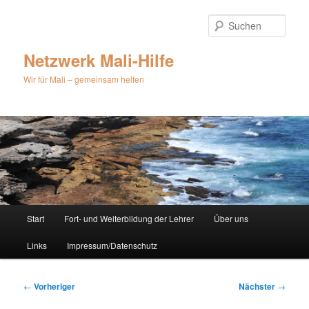
Zum
primären
Such
Inhalt
springen
Netzwerk Mali-Hilfe
Wir für Mali – gemeinsam helfen
Hauptmenü
Start
Fort- und Weiterbildung der Lehrer
Über uns
Links
Impressum/Datenschutz
Beitragsnavigation
←
Vorheriger
Nächster
→