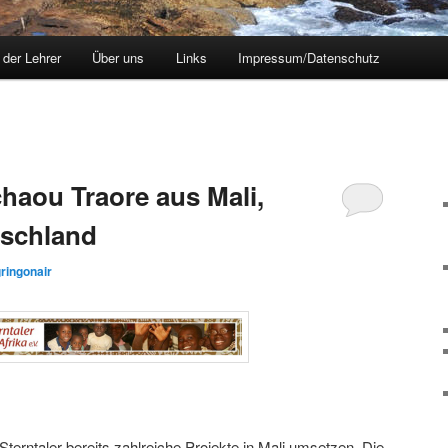
 der Lehrer
Über uns
Links
Impressum/Datenschutz
haou Traore aus Mali,
tschland
ringonair
Sterntaler bereits zahlreiche Projekte in Mali umsetzen. Die