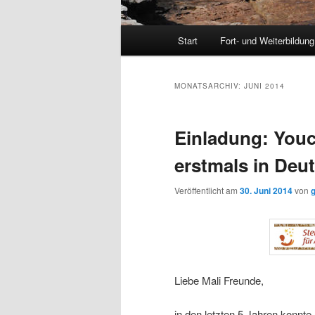
Hauptmenü
Start
Fort- und Weiterbildung
MONATSARCHIV:
JUNI 2014
Einladung: Youc
erstmals in Deu
Veröffentlicht am
30. Juni 2014
von
g
Liebe Mali Freunde,
in den letzten 5 Jahren konnte 