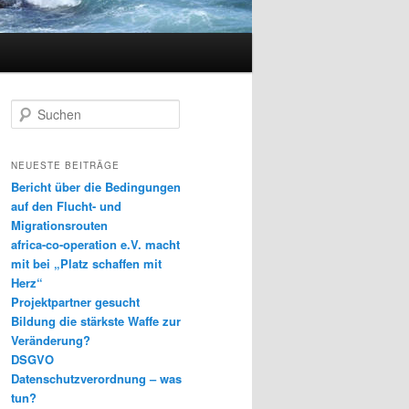
S
u
c
h
NEUESTE BEITRÄGE
e
Bericht über die Bedingungen
n
auf den Flucht- und
Migrationsrouten
africa-co-operation e.V. macht
mit bei „Platz schaffen mit
Herz“
Projektpartner gesucht
Bildung die stärkste Waffe zur
Veränderung?
DSGVO
Datenschutzverordnung – was
tun?