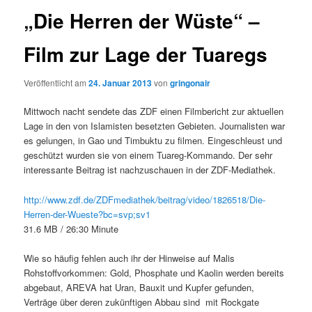
„Die Herren der Wüste“ –
Film zur Lage der Tuaregs
Veröffentlicht am
24. Januar 2013
von
gringonair
Mittwoch nacht sendete das ZDF einen Filmbericht zur aktuellen
Lage in den von Islamisten besetzten Gebieten. Journalisten war
es gelungen, in Gao und Timbuktu zu filmen. Eingeschleust und
geschützt wurden sie von einem Tuareg-Kommando. Der sehr
interessante Beitrag ist nachzuschauen in der ZDF-Mediathek.
http://www.zdf.de/ZDFmediathek/beitrag/video/1826518/Die-
Herren-der-Wueste?bc=svp;sv1
31.6 MB / 26:30 Minute
Wie so häufig fehlen auch ihr der Hinweise auf Malis
Rohstoffvorkommen: Gold, Phosphate und Kaolin werden bereits
abgebaut, AREVA hat Uran, Bauxit und Kupfer gefunden,
Verträge über deren zukünftigen Abbau sind mit Rockgate