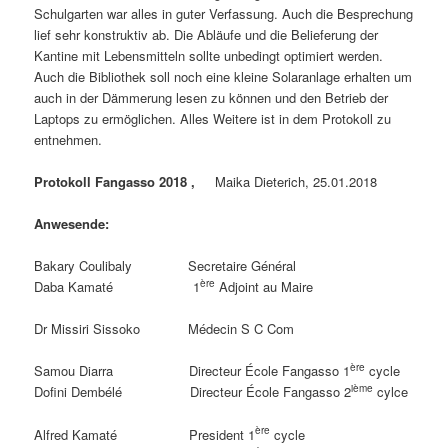
Schulgarten war alles in guter Verfassung. Auch die Besprechung
lief sehr konstruktiv ab. Die Abläufe und die Belieferung der
Kantine mit Lebensmitteln sollte unbedingt optimiert werden.
Auch die Bibliothek soll noch eine kleine Solaranlage erhalten um
auch in der Dämmerung lesen zu können und den Betrieb der
Laptops zu ermöglichen. Alles Weitere ist in dem Protokoll zu
entnehmen.
Protokoll Fangasso 2018 ,
Maika Dieterich, 25.01.2018
Anwesende:
Bakary Coulibaly Secretaire Général
ère
Daba Kamaté 1
Adjoint au Maire
Dr Missiri Sissoko Médecin S C Com
ère
Samou Diarra Directeur École Fangasso 1
cycle
ième
Dofini Dembélé Directeur École Fangasso 2
cylce
ère
Alfred Kamaté President 1
cycle