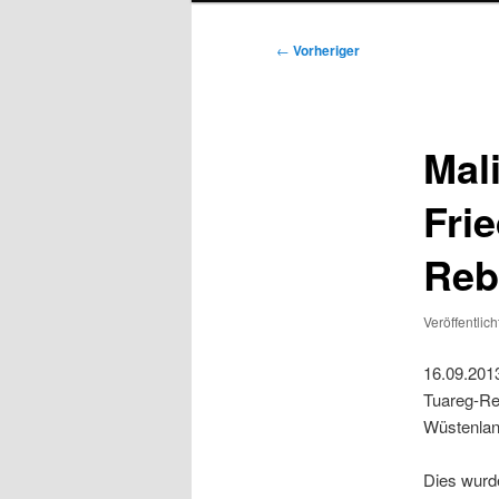
Beitragsnavigation
←
Vorheriger
Mal
Fri
Reb
Veröffentlic
16.09.201
Tuareg-Reb
Wüstenlan
Dies wurd