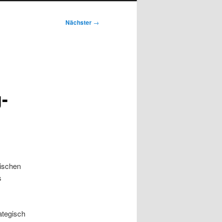
Nächster
→
-
tischen
s
ategisch