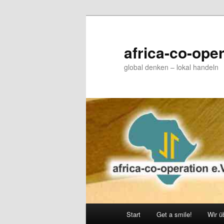
Zum
primären
Inhalt
africa-co-oper
springen
global denken – lokal handeln
Hauptmenü
Start
Get a smile!
Wir ü