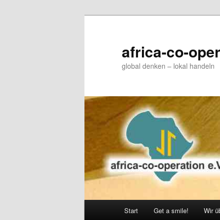
Zum
primären
Inhalt
africa-co-oper
springen
global denken – lokal handeln
Hauptmenü
Start
Get a smile!
Wir ü