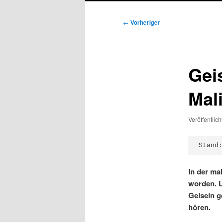
Beitragsnavigation
←
Vorheriger
Gei
Mal
Veröffentlic
Stand
In der ma
worden. L
Geiseln 
hören.