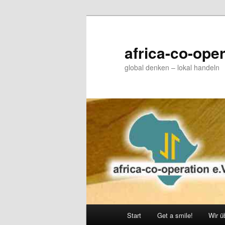
Zum
primären
Inhalt
africa-co-oper
springen
global denken – lokal handeln
Hauptmenü
Start
Get a smile!
Wir ü