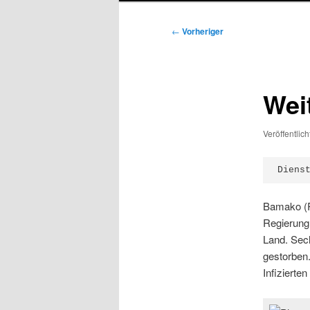
Beitragsnavigation
←
Vorheriger
Weit
Veröffentlic
Diens
Bamako (Re
Regierung 
Land. Sech
gestorben.
Infizierte