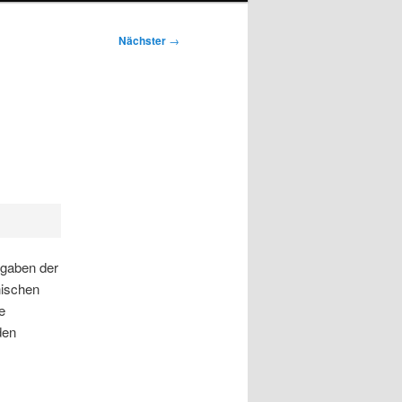
Nächster
→
ngaben der
nischen
e
den