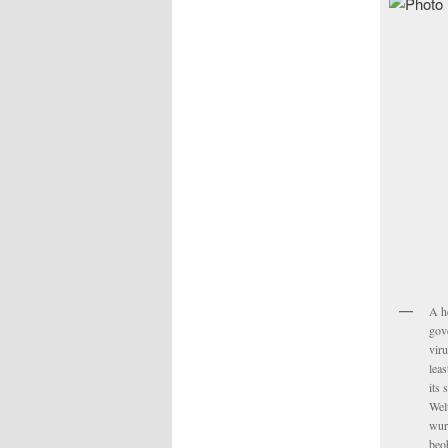
A h
gov
viru
leas
its 
Wel
wur
beo