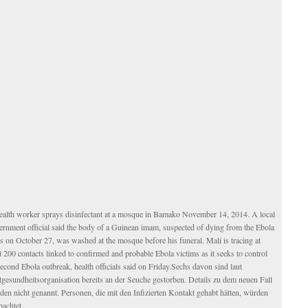
ealth worker sprays disinfectant at a mosque in Bamako November 14, 2014. A local
ernment official said the body of a Guinean imam, suspected of dying from the Ebola
s on October 27, was washed at the mosque before his funeral. Mali is tracing at
t 200 contacts linked to confirmed and probable Ebola victims as it seeks to control
second Ebola outbreak, health officials said on Friday.Sechs davon sind laut
tgesundheitsorganisation bereits an der Seuche gestorben. Details zu dem neuen Fall
den nicht genannt. Personen, die mit den Infizierten Kontakt gehabt hätten, würden
bachtet.