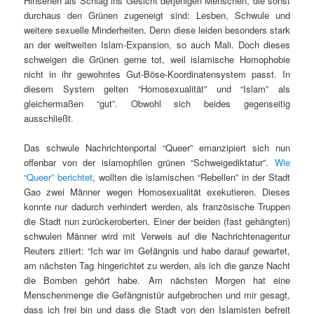
Hinsehen als Schlag ins Gesicht derjenigen Menschen, die sonst
durchaus den Grünen zugeneigt sind: Lesben, Schwule und
weitere sexuelle Minderheiten. Denn diese leiden besonders stark
an der weltweiten Islam-Expansion, so auch Mali. Doch dieses
schweigen die Grünen gerne tot, weil islamische Homophobie
nicht in ihr gewohntes Gut-Böse-Koordinatensystem passt. In
diesem System gelten “Homosexualität” und “Islam” als
gleichermaßen “gut”. Obwohl sich beides gegenseitig
ausschließt.
Das schwule Nachrichtenportal “Queer” emanzipiert sich nun
offenbar von der islamophilen grünen “Schweigediktatur”.
Wie
“Queer” berichtet
, wollten die islamischen “Rebellen” in der Stadt
Gao zwei Männer wegen Homosexualität exekutieren. Dieses
konnte nur dadurch verhindert werden, als französische Truppen
die Stadt nun zurückeroberten. Einer der beiden (fast gehängten)
schwulen Männer wird mit Verweis auf die Nachrichtenagentur
Reuters zitiert: “Ich war im Gefängnis und habe darauf gewartet,
am nächsten Tag hingerichtet zu werden, als ich die ganze Nacht
die Bomben gehört habe. Am nächsten Morgen hat eine
Menschenmenge die Gefängnistür aufgebrochen und mir gesagt,
dass ich frei bin und dass die Stadt von den Islamisten befreit