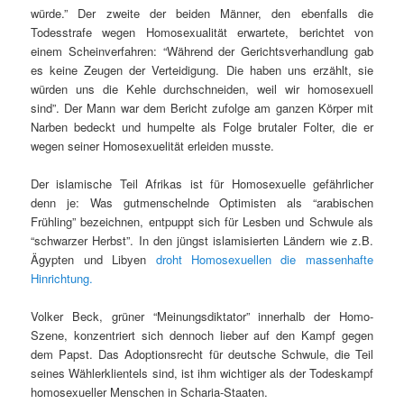
würde.” Der zweite der beiden Männer, den ebenfalls die
Todesstrafe wegen Homosexualität erwartete, berichtet von
einem Scheinverfahren: “Während der Gerichtsverhandlung gab
es keine Zeugen der Verteidigung. Die haben uns erzählt, sie
würden uns die Kehle durchschneiden, weil wir homosexuell
sind”. Der Mann war dem Bericht zufolge am ganzen Körper mit
Narben bedeckt und humpelte als Folge brutaler Folter, die er
wegen seiner Homosexuelität erleiden musste.
Der islamische Teil Afrikas ist für Homosexuelle gefährlicher
denn je: Was gutmenschelnde Optimisten als “arabischen
Frühling” bezeichnen, entpuppt sich für Lesben und Schwule als
“schwarzer Herbst”. In den jüngst islamisierten Ländern wie z.B.
Ägypten und Libyen
droht Homosexuellen die massenhafte
Hinrichtung.
Volker Beck, grüner “Meinungsdiktator” innerhalb der Homo-
Szene, konzentriert sich dennoch lieber auf den Kampf gegen
dem Papst. Das Adoptionsrecht für deutsche Schwule, die Teil
seines Wählerklientels sind, ist ihm wichtiger als der Todeskampf
homosexueller Menschen in Scharia-Staaten.