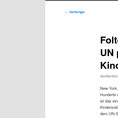
Beitragsnavigation
←
Vorheriger
Fol
UN 
Kin
Veröffentlic
New York.
Hunderte 
ist das ei
Kindersold
dem UN-So