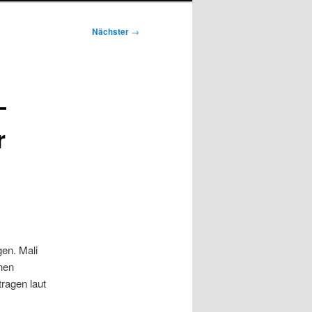
Nächster
→
–
r
en. Mali
enen
ragen laut