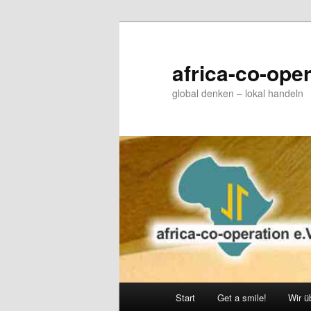
Zum
primären
Inhalt
africa-co-oper
springen
global denken – lokal handeln
Hauptmenü
Start
Get a smile!
Wir ü