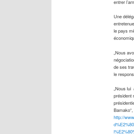
entrer l’a
Une délég
entretenue
le pays m
économiqu
„Nous avon
négociati
de ses tra
le respon
„Nous lui 
président 
présidenti
Bamako“, a
http://www
d%E2%80%
l%E2%80