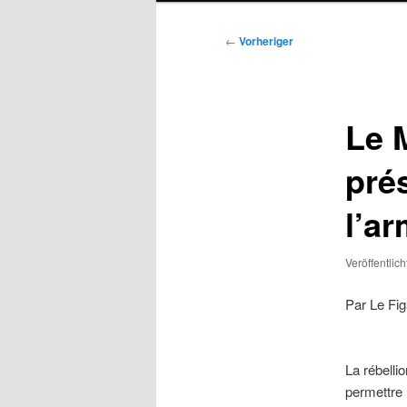
Beitragsnavigation
←
Vorheriger
Le 
prés
l’a
Veröffentlic
Par Le Fig
La rébelli
permettre l