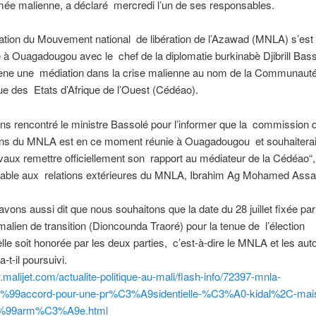
rmée malienne, a déclaré mercredi l’un de ses responsables.
ation du Mouvement national de libération de l’Azawad (MNLA) s’est
 à Ouagadougou avec le chef de la diplomatie burkinabè Djibrill Bass
ène une médiation dans la crise malienne au nom de la Communaut
e des Etats d’Afrique de l’Ouest (Cédéao).
s rencontré le ministre Bassolé pour l’informer que la commission 
ons du MNLA est en ce moment réunie à Ouagadougou et souhaiterait 
vaux remettre officiellement son rapport au médiateur de la Cédéao“,
sable aux relations extérieures du MNLA, Ibrahim Ag Mohamed Assa
avons aussi dit que nous souhaitons que la date du 28 juillet fixée par
malien de transition (Dioncounda Traoré) pour la tenue de l’élection
elle soit honorée par les deux parties, c’est-à-dire le MNLA et les auto
-t-il poursuivi.
.malijet.com/actualite-politique-au-mali/flash-info/72397-mnla-
99accord-pour-une-pr%C3%A9sidentielle-%C3%A0-kidal%2C-mais
%99arm%C3%A9e.html