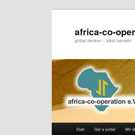
Zum
primären
Inhalt
africa-co-oper
springen
global denken – lokal handeln
Hauptmenü
Start
Get a smile!
Wir ü