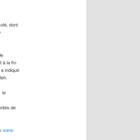
olé, dont
é
de
à la fin
 a indiqué
leh.
 le
rités de
-sans-