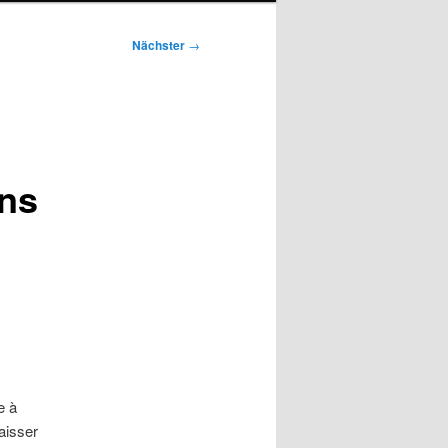
Nächster
→
ans
e à
laisser